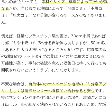
風呂の蓋”といっても、
素材やサイズ、構造によって扱いが異
なる
ため、同じ蓋でも地域によって「可燃ゴミ」「不燃ゴ
ミ」「粗大ゴミ」など分類が変わるケースが少なくありませ
ん。
例えば、軽量なプラスチック製の蓋は、30cm未満であれば
可燃ゴミや不燃ゴミで出せる自治体もありますが、50cm以
上あると粗大ゴミ扱いになるところが多いです。蛇腹式の蓋
や2枚組のフラットタイプの蓋はサイズ的に粗大ゴミになる
可能性が高く、事前の確認を怠ると収集日に持って行っても
回収されないというトラブルにつながります。
不安な場合は、
自治体のホームページや地域のゴミ分別アプ
リ、もしくは清掃センターへ直接問い合わせると安心
です。
特にマンションや集合住宅にお住まいの場合、建物ごとにゴ
ミ出しルールが細かく決められていることもあるため、地域