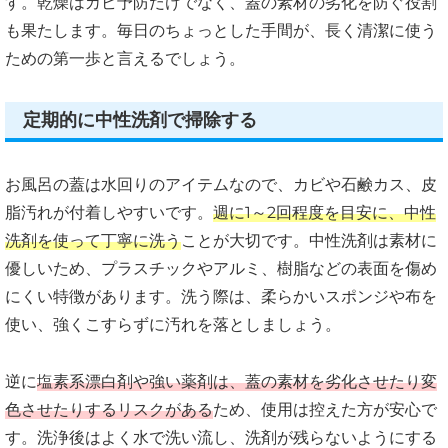
す。乾燥はカビ予防だけでなく、蓋の素材の劣化を防ぐ役割
も果たします。毎日のちょっとした手間が、長く清潔に使う
ための第一歩と言えるでしょう。
定期的に中性洗剤で掃除する
お風呂の蓋は水回りのアイテムなので、カビや石鹸カス、皮
脂汚れが付着しやすいです。
週に1～2回程度を目安に、中性
洗剤を使って丁寧に洗う
ことが大切です。中性洗剤は素材に
優しいため、プラスチックやアルミ、樹脂などの表面を傷め
にくい特徴があります。洗う際は、柔らかいスポンジや布を
使い、強くこすらずに汚れを落としましょう。
逆に
塩素系漂白剤や強い薬剤は、蓋の素材を劣化させたり変
色させたりするリスクがある
ため、使用は控えた方が安心で
す。洗浄後はよく水で洗い流し、洗剤が残らないようにする