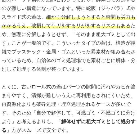
のが難しい構造になっています。特に蛇腹（ジャバラ）式や
スライド式の蓋は、
細かく分解しようとすると時間も労力も
かかるうえ、破損してケガをするリがをするリスクもある
た
め、無理に分解しようとせず、「そのまま粗大ゴミとして出
す」ことが一般的です。こういったタイプの蓋は、構造が複
雑でプラスチック・金属・ゴムといった異素材が組み合わさ
っているため、自治体のゴミ処理場でも素材ごとに解体・分
別して処理する体制が整っています。
とくに、古いロール式の蓋はパーツの隙間に汚れやカビが溜
まりやすく、清掃が難しいうえに再利用もされにくいため、
再資源化よりも破砕処理・埋立処理されるケースが多いで
す。そのため「自分で解体して、可燃ゴミ・不燃ゴミに分け
よう」と考えるよりも、「
解体せずに粗大ゴミとして処分す
る
」方がスムーズで安全です。