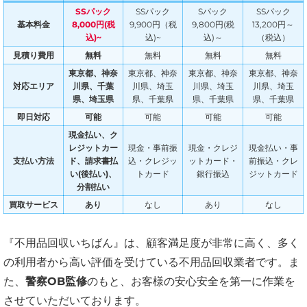
SSパック
SSパック
Sパック
SSパック
基本料金
8,000円(税
9,900円（税
9,800円(税
13,200円～
込)~
込)~
込)～
（税込）
見積り費用
無料
無料
無料
無料
東京都、神奈
東京都、神奈
東京都、神奈
東京都、神奈
対応エリア
川県、千葉
川県、埼玉
川県、埼玉
川県、埼玉
県、埼玉県
県、千葉県
県、千葉県
県、千葉県
即日対応
可能
可能
可能
可能
現金払い、ク
レジットカー
現金・事前振
現金・クレジ
現金払い・事
支払い方法
ド、請求書払
込・クレジッ
ットカード・
前振込・クレ
い(後払い)、
トカード
銀行振込
ジットカード
分割払い
買取サービス
あり
なし
あり
なし
『不用品回収いちばん』は、顧客満足度が非常に高く、多く
の利用者から高い評価を受けている不用品回収業者です。ま
た、
警察OB監修
のもと、お客様の安心安全を第一に作業を
させていただいております。