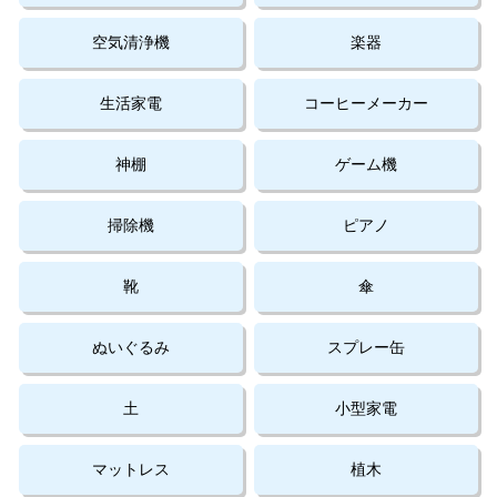
空気清浄機
楽器
生活家電
コーヒーメーカー
神棚
ゲーム機
掃除機
ピアノ
靴
傘
ぬいぐるみ
スプレー缶
土
小型家電
マットレス
植木