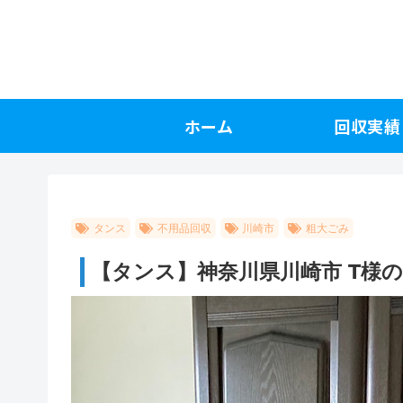
ホーム
回収実績
タンス
不用品回収
川崎市
粗大ごみ
【タンス】神奈川県川崎市 T様