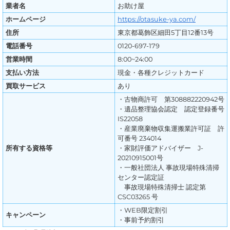
業者名
お助け屋
ホームページ
https://otasuke-ya.com/
住所
東京都葛飾区細田5丁目12番13号
電話番号
0120-697-179
営業時間
8:00~24:00
支払い方法
現金・各種クレジットカード
買取サービス
あり
・古物商許可 第308882220942号
・遺品整理協会認定 認定登録番号
IS22058
・産業廃棄物収集運搬業許可証 許
可番号 234014
所有する資格等
・家財評価アドバイザー J-
20210915001号
・一般社団法人 事故現場特殊清掃
センター認定証
事故現場特殊清掃士 認定第
CSC03265 号
・WEB限定割引
キャンペーン
・事前予約割引