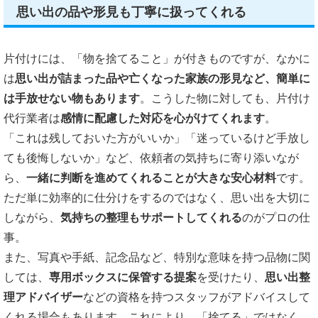
思い出の品や形見も丁寧に扱ってくれる
片付けには、「物を捨てること」が付きものですが、なかに
は
思い出が詰まった品や亡くなった家族の形見など、簡単に
は手放せない物もあります
。こうした物に対しても、片付け
代行業者は
感情に配慮した対応を心がけてくれます
。
「これは残しておいた方がいいか」「迷っているけど手放し
ても後悔しないか」など、依頼者の気持ちに寄り添いなが
ら、
一緒に判断を進めてくれることが大きな安心材料
です。
ただ単に効率的に仕分けをするのではなく、思い出を大切に
しながら、
気持ちの整理もサポートしてくれる
のがプロの仕
事。
また、写真や手紙、記念品など、特別な意味を持つ品物に関
しては、
専用ボックスに保管する提案
を受けたり、
思い出整
理アドバイザー
などの資格を持つスタッフがアドバイスして
くれる場合もあります。これにより、「捨てる」ではなく