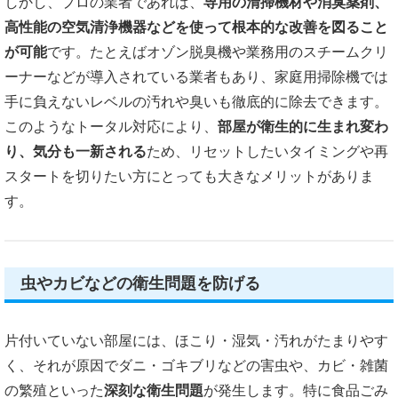
しかし、プロの業者であれば、
専用の清掃機材や消臭薬剤、
高性能の空気清浄機器などを使って根本的な改善を図ること
が可能
です。たとえばオゾン脱臭機や業務用のスチームクリ
ーナーなどが導入されている業者もあり、家庭用掃除機では
手に負えないレベルの汚れや臭いも徹底的に除去できます。
このようなトータル対応により、
部屋が衛生的に生まれ変わ
り、気分も一新される
ため、リセットしたいタイミングや再
スタートを切りたい方にとっても大きなメリットがありま
す。
虫やカビなどの衛生問題を防げる
片付いていない部屋には、ほこり・湿気・汚れがたまりやす
く、それが原因でダニ・ゴキブリなどの害虫や、カビ・雑菌
の繁殖といった
深刻な衛生問題
が発生します。特に食品ごみ