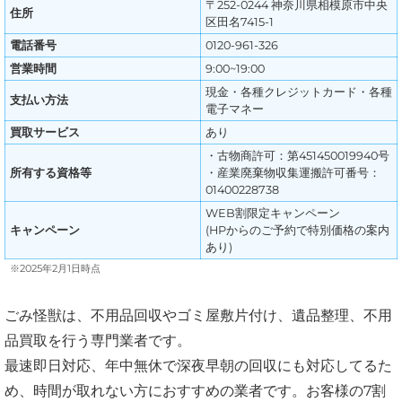
〒252-0244 神奈川県相模原市中央
住所
区田名7415-1
電話番号
0120-961-326
営業時間
9:00~19:00
現金・各種クレジットカード・各種
支払い方法
電子マネー
買取サービス
あり
・古物商許可：第451450019940号
所有する資格等
・産業廃棄物収集運搬許可番号：
01400228738
WEB割限定キャンペーン
キャンペーン
(HPからのご予約で特別価格の案内
あり)
※2025年2月1日時点
ごみ怪獣は、不用品回収やゴミ屋敷片付け、遺品整理、不用
品買取を行う専門業者です。
最速即日対応、年中無休で深夜早朝の回収にも対応してるた
め、時間が取れない方におすすめの業者です。お客様の7割