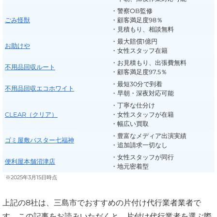
・警察OB監修
ごみ怪獣
・顧客満足度98％
・見積もり、相談無料
・最大賠償1億円
お助けや
・女性スタッフ在籍
・お見積もり、出張費無料
不用品回収ルート
・顧客満足度97.5％
・最短30分で到着
不用品回収エコホワイト
・早朝・深夜対応可能
・丁寧な仕分け
CLEAR（クリア）
・女性スタッフが在籍
・幅広い買取
・豊富なメディア出演実績
ゴミ屋敷バスター七福神
・追加請求一切なし
・女性スタッフが同行
便利屋本舗沼津店
・地元密着型
※2025年3月15日時点
上記の8社は、三島市でおすすめの片付け代行業者業者で
す。この記事をお読みいただくと、片付け代行業者を選ぶ際