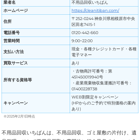
業者名
不用品回収いちばん
ホームページ
https://cleanitiban.com/
〒252-0244 神奈川県相模原市中央
住所
区田名7415-1
電話番号
0120-442-660
営業時間
9:00~22:00
現金・各種クレジットカード・各種
支払い方法
電子マネー
買取サービス
あり
・古物商許可番号：第
451450019940号
所有する資格等
・産業廃棄物収集運搬許可番号：
01400228738
WEB割限定キャンペーン
キャンペーン
(HPからのご予約で特別価格の案内
あり)
※2025年2月1日時点
不用品回収いちばんは、不用品回収、ゴミ屋敷の片付け、遺