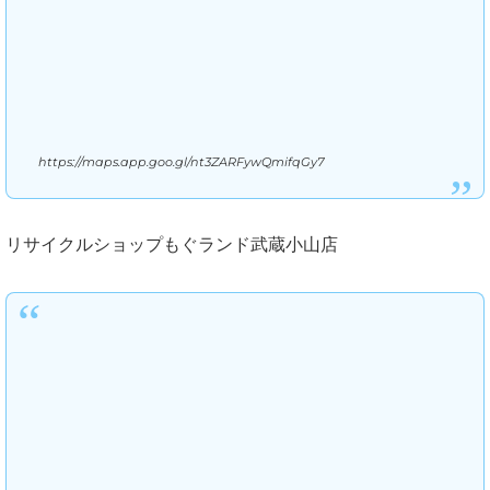
https://maps.app.goo.gl/nt3ZARFywQmifqGy7
リサイクルショップもぐランド武蔵小山店