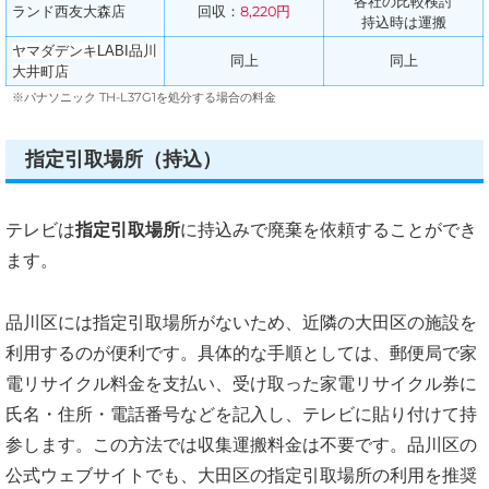
各社の比較検討
ランド西友大森店
回収：
8,220円
持込時は運搬
ヤマダデンキLABI品川
同上
同上
大井町店
※パナソニック TH-L37G1を処分する場合の料金
指定引取場所（持込）
テレビは
指定引取場所
に持込みで廃棄を依頼することができ
ます。
品川区には指定引取場所がないため、近隣の大田区の施設を
利用するのが便利です。具体的な手順としては、郵便局で家
電リサイクル料金を支払い、受け取った家電リサイクル券に
氏名・住所・電話番号などを記入し、テレビに貼り付けて持
参します。この方法では収集運搬料金は不要です。品川区の
公式ウェブサイトでも、大田区の指定引取場所の利用を推奨