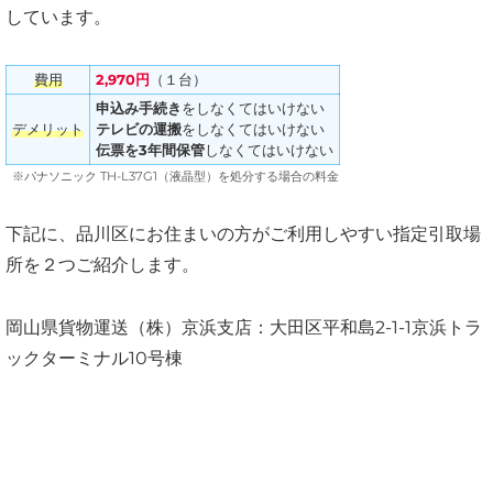
しています。
費用
2,970円
（１台）
申込み手続き
をしなくてはいけない
デメリット
テレビの運搬
をしなくてはいけない
伝票を3年間保管
しなくてはいけない
※パナソニック TH-L37G1（液晶型）を処分する場合の料金
下記に、品川区にお住まいの方がご利用しやすい指定引取場
所を２つご紹介します。
岡山県貨物運送（株）京浜支店：大田区平和島2-1-1京浜トラ
ックターミナル10号棟