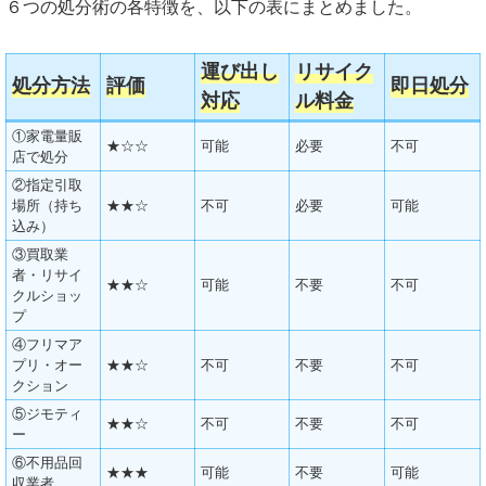
６つの処分術の各特徴を、以下の表にまとめました。
運び出し
リサイク
処分方法
評価
即日処分
対応
ル料金
①家電量販
★☆☆
可能
必要
不可
店で処分
②指定引取
場所（持ち
★★☆
不可
必要
可能
込み）
③買取業
者・リサイ
★★☆
可能
不要
不可
クルショッ
プ
④フリマア
プリ・オー
★★☆
不可
不要
不可
クション
⑤ジモティ
★★☆
不可
不要
不可
ー
⑥不用品回
★★★
可能
不要
可能
収業者