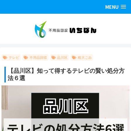
MENU
テレビ
不用品回収
品川区
粗大ごみ
【品川区】知って得するテレビの賢い処分方
法６選