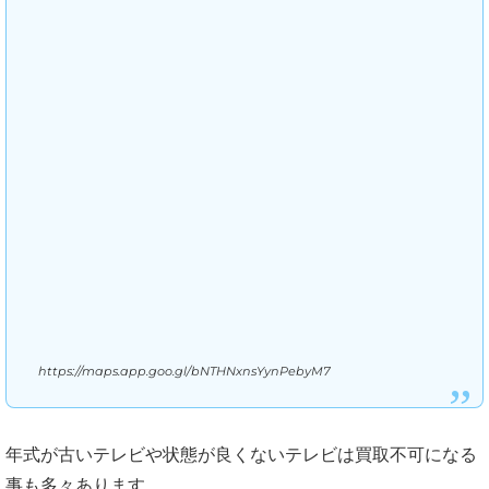
https://maps.app.goo.gl/bNTHNxnsYynPebyM7
年式が古いテレビや状態が良くないテレビは買取不可になる
事も多々あります。