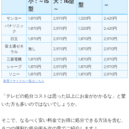
小：～15
大：16型
型
～
型
～
サンヨー
1,870円
2,970円
1,320円
2,420円
パナソニッ
1,870円
2,970円
1,320円
2,420円
ク
日立
1,870円
2,970円
1,870円
2,970円
富士通ゼネ
無し
2,970円
1,870円
2,970円
ラル
三菱電機
1,870円
2,970円
1,870円
2,970円
シャープ
1,870円
2,970円
1,870円
2,970円
ソニー
1,870円
2,970円
1,870円
2,970円
家電リサイクル一覧はこちら
「テレビの処分コストは思った以上にお金がかかるな」と驚
いた方も多いのではないでしょうか。
そこで、なるべく安い料金でお得に処分できる方法を含む、
６つの便利な処分術を次の章でご紹介します！