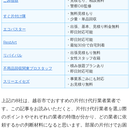
ごみ怪獣
・見積もり、相談無料
・警察OB監修
・無料見積もり
すぐ片付け隊
・少量・単品回収
・出張、基本、見積り料金無料
エコバスター
・即日対応可能
・即日対応可能
RestArt
・最短30分で自宅到着
・出張見積もり無料
リバイバル
・女性スタッフ在籍
・積み放題プランあり
不用品回収関東プロスタッフ
・即日対応可能
・事業系ごみにも対応
スリーエイセズ
・お見積り無料
上記の8社は、越谷市でおすすめの片付け代行業者業者で
す。この記事をお読みいただくと、片付け代行業者を選ぶ際
のポイントやそれぞれの業者の特徴が分かり、どの業者に依
頼するかの判断材料になると思います。部屋の片付けでお困