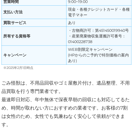
営業時間
9:00~19:00
現金・各種クレジットカード・各種
支払い方法
電子マネー
買取サービス
あり
・古物商許可：第451450019940号
所有する資格等
・産業廃棄物収集運搬許可番号：
01400228738
WEB割限定キャンペーン
キャンペーン
(HPからのご予約で特別価格の案内
あり)
※2025年2月1日時点
ごみ怪獣は、不用品回収やゴミ屋敷片付け、遺品整理、不用
品買取を行う専門業者です。
最速即日対応、年中無休で深夜早朝の回収にも対応してるた
め、時間が取れない方におすすめの業者です。お客様の7割
は女性のため、女性でも気兼ねなく安心して依頼ができま
す。