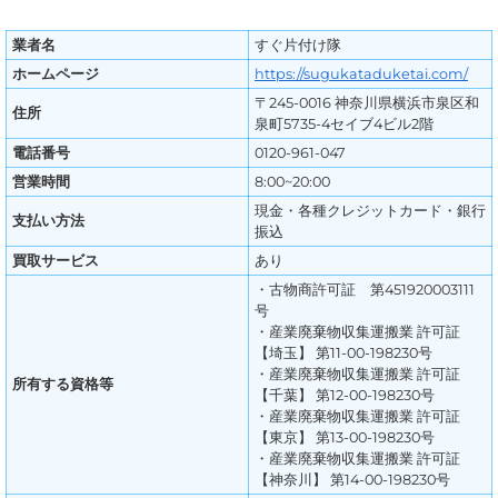
業者名
すぐ片付け隊
ホームページ
https://sugukataduketai.com/
〒245-0016 神奈川県横浜市泉区和
住所
泉町5735-4セイブ4ビル2階
電話番号
0120-961-047
営業時間
8:00~20:00
現金・各種クレジットカード・銀行
支払い方法
振込
買取サービス
あり
・古物商許可証 第451920003111
号
・産業廃棄物収集運搬業 許可証
【埼玉】 第11-00-198230号
・産業廃棄物収集運搬業 許可証
所有する資格等
【千葉】 第12-00-198230号
・産業廃棄物収集運搬業 許可証
【東京】 第13-00-198230号
・産業廃棄物収集運搬業 許可証
【神奈川】 第14-00-198230号