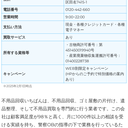
区田名7415-1
電話番号
0120-442-660
営業時間
9:00~22:00
現金・各種クレジットカード・各種
支払い方法
電子マネー
買取サービス
あり
・古物商許可番号：第
451450019940号
所有する資格等
・産業廃棄物収集運搬許可番号：
01400228738
WEB割限定キャンペーン
キャンペーン
(HPからのご予約で特別価格の案内
あり)
※2025年2月1日時点
不用品回収いちばんは、不用品回収、ゴミ屋敷の片付け、遺
品整理、そして不用品買取を専門的に行う業者です。この会
社は顧客満足度が98％と高く、月に1000件以上の相談を受
ける実績を持ち、警察OBの指導の下で業務を行っているた