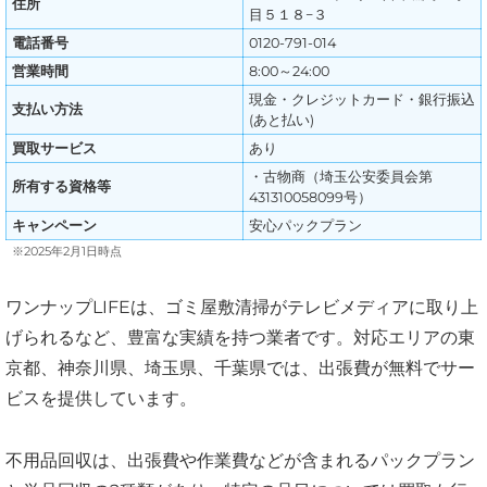
住所
目５１８−３
電話番号
0120-791-014
営業時間
8:00～24:00
現金・クレジットカード・銀行振込
支払い方法
(あと払い)
買取サービス
あり
・古物商（埼玉公安委員会第
所有する資格等
431310058099号）
キャンペーン
安心パックプラン
※2025年2月1日時点
ワンナップLIFEは、ゴミ屋敷清掃がテレビメディアに取り上
げられるなど、豊富な実績を持つ業者です。対応エリアの東
京都、神奈川県、埼玉県、千葉県では、出張費が無料でサー
ビスを提供しています。
不用品回収は、出張費や作業費などが含まれるパックプラン