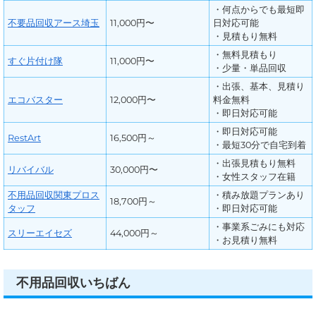
・何点からでも最短即
不要品回収アース埼玉
11,000円〜
日対応可能
・見積もり無料
・無料見積もり
すぐ片付け隊
11,000円〜
・少量・単品回収
・出張、基本、見積り
エコバスター
12,000円〜
料金無料
・即日対応可能
・即日対応可能
RestArt
16,500円～
・最短30分で自宅到着
・出張見積もり無料
リバイバル
30,000円〜
・女性スタッフ在籍
不用品回収関東プロス
・積み放題プランあり
18,700円～
タッフ
・即日対応可能
・事業系ごみにも対応
スリーエイセズ
44,000円～
・お見積り無料
不用品回収いちばん