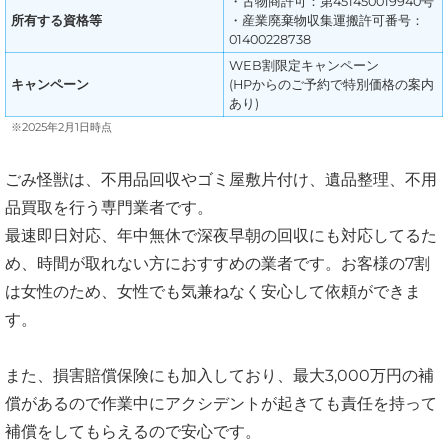
・古物商許可：第451450019940号
所有する資格等
・産業廃棄物収集運搬許可番号：
01400228738
WEB割限定キャンペーン
キャンペーン
(HPからのご予約で特別価格の案内
あり)
※2025年2月1日時点
ごみ怪獣は、不用品回収やゴミ屋敷片付け、遺品整理、不用
品買取を行う専門業者です。
最速即日対応、年中無休で深夜早朝の回収にも対応してるた
め、時間が取れない方におすすめの業者です。お客様の7割
は女性のため、女性でも気兼ねなく安心して依頼ができま
す。
また、損害賠償保険にも加入しており、最大3,000万円の補
償があるので作業中にアクシデントが起きても責任を持って
補償をしてもらえるので安心です。