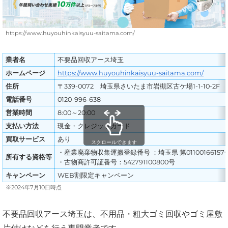
https://www.huyouhinkaisyuu-saitama.com/
業者名
不要品回収アース埼玉
ホームページ
https://www.huyouhinkaisyuu-saitama.com/
住所
〒339-0072 埼玉県さいたま市岩槻区古ケ場1-1-10-2F
電話番号
0120-996-638
営業時間
8:00～20:00
支払い方法
現金・クレジットカード
買取サービス
あり
スクロールできます
・産業廃棄物収集運搬登録番号 ：埼玉県 第01100166157
所有する資格等
・古物商許可証番号：542791100800号
キャンペーン
WEB割限定キャンペーン
※2024年7月10日時点
不要品回収アース埼玉は、不用品・粗大ゴミ回収やゴミ屋敷