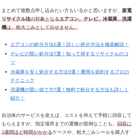
まとめて複数点申し込みたい方もいるかと思いますが、
家電
リサイクル法
の対象となる
エアコン、テレビ、冷蔵庫、洗濯
機
は、粗大ごみとして出せません。
エアコンの処分方法6選！詳しい処分方法を徹底解説！
テレビの賢い処分法7選｜知って得するリサイクルのコ
ツ
冷蔵庫を安く処分する方法9選！費用を節約するプロの
テクニック
洗濯機の賢い捨て方7選！無料で処分する方法も詳しく
紹介！
自治体のサービスを使えば、コストを抑えて手軽に回収して
もらえますが、指定場所までの運搬が面倒なことも。
回収に
2週間ほど時間がかかる
ケースや、粗大ごみシールを購入す