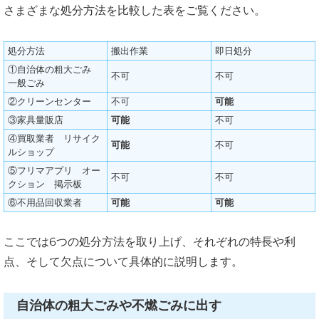
さまざまな処分方法を比較した表をご覧ください。
処分方法
搬出作業
即日処分
①自治体の粗大ごみ
不可
不可
一般ごみ
②クリーンセンター
不可
可能
③家具量販店
可能
不可
④買取業者 リサイク
可能
不可
ルショップ
⑤フリマアプリ オー
不可
不可
クション 掲示板
⑥不用品回収業者
可能
可能
ここでは6つの処分方法を取り上げ、それぞれの特長や利
点、そして欠点について具体的に説明します。
自治体の粗大ごみや不燃ごみに出す