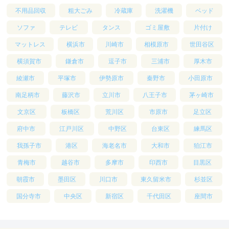
不用品回収
粗大ごみ
冷蔵庫
洗濯機
ベッド
ソファ
テレビ
タンス
ゴミ屋敷
片付け
マットレス
横浜市
川崎市
相模原市
世田谷区
横須賀市
鎌倉市
逗子市
三浦市
厚木市
綾瀬市
平塚市
伊勢原市
秦野市
小田原市
南足柄市
藤沢市
立川市
八王子市
茅ヶ崎市
文京区
板橋区
荒川区
市原市
足立区
府中市
江戸川区
中野区
台東区
練馬区
我孫子市
港区
海老名市
大和市
狛江市
青梅市
越谷市
多摩市
印西市
目黒区
朝霞市
墨田区
川口市
東久留米市
杉並区
国分寺市
中央区
新宿区
千代田区
座間市