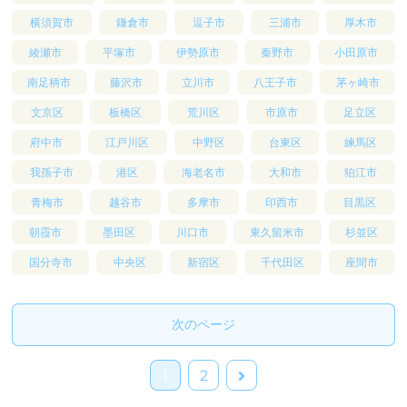
横須賀市
鎌倉市
逗子市
三浦市
厚木市
綾瀬市
平塚市
伊勢原市
秦野市
小田原市
南足柄市
藤沢市
立川市
八王子市
茅ヶ崎市
文京区
板橋区
荒川区
市原市
足立区
府中市
江戸川区
中野区
台東区
練馬区
我孫子市
港区
海老名市
大和市
狛江市
青梅市
越谷市
多摩市
印西市
目黒区
朝霞市
墨田区
川口市
東久留米市
杉並区
国分寺市
中央区
新宿区
千代田区
座間市
次のページ
次
1
2
へ