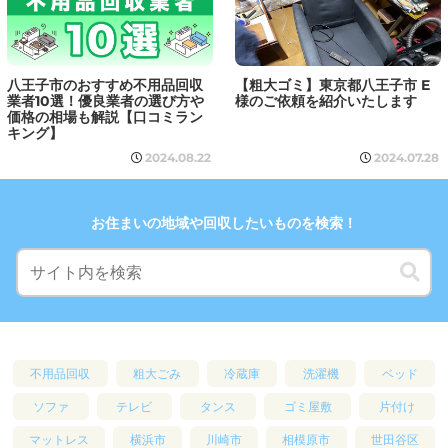
八王子市のおすすめ不用品回収
【粗大ゴミ】東京都八王子市 E
業者10選！優良業者の選び方や
様のご依頼を紹介いたします
価格の相場も解説【口コミラン
キング】
2024.08.22
2024.07.28
お住まいの地域や回収したいものを検索！
不用品回収
粗大ごみ
冷蔵庫
洗濯機
ベッド
ソファ
テレビ
タンス
ゴミ屋敷
片付け
マットレス
横浜市
川崎市
相模原市
世田谷区