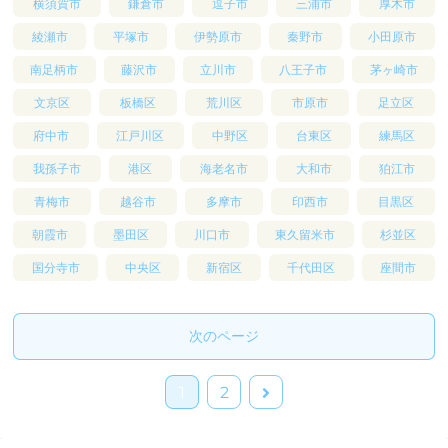
横須賀市
鎌倉市
逗子市
三浦市
厚木市
綾瀬市
平塚市
伊勢原市
秦野市
小田原市
南足柄市
藤沢市
立川市
八王子市
茅ヶ崎市
文京区
板橋区
荒川区
市原市
足立区
府中市
江戸川区
中野区
台東区
練馬区
我孫子市
港区
海老名市
大和市
狛江市
青梅市
越谷市
多摩市
印西市
目黒区
朝霞市
墨田区
川口市
東久留米市
杉並区
国分寺市
中央区
新宿区
千代田区
座間市
次のページ
次
1
2
へ