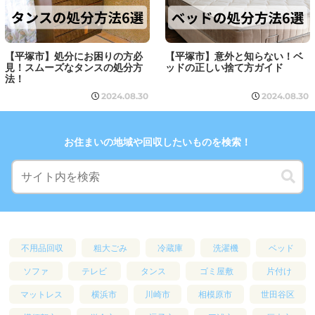
【平塚市】処分にお困りの方必
【平塚市】意外と知らない！ベ
見！スムーズなタンスの処分方
ッドの正しい捨て方ガイド
法！
2024.08.30
2024.08.30
お住まいの地域や回収したいものを検索！
不用品回収
粗大ごみ
冷蔵庫
洗濯機
ベッド
ソファ
テレビ
タンス
ゴミ屋敷
片付け
マットレス
横浜市
川崎市
相模原市
世田谷区