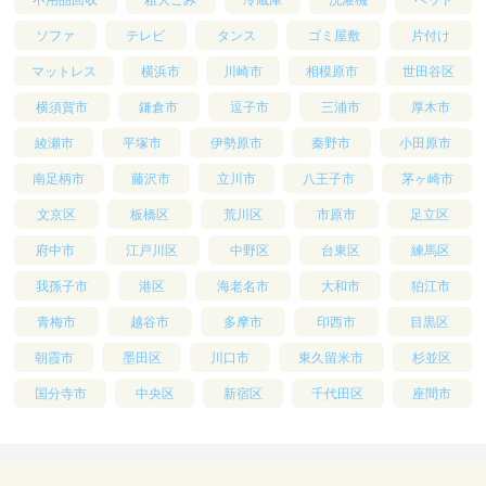
ソファ
テレビ
タンス
ゴミ屋敷
片付け
マットレス
横浜市
川崎市
相模原市
世田谷区
横須賀市
鎌倉市
逗子市
三浦市
厚木市
綾瀬市
平塚市
伊勢原市
秦野市
小田原市
南足柄市
藤沢市
立川市
八王子市
茅ヶ崎市
文京区
板橋区
荒川区
市原市
足立区
府中市
江戸川区
中野区
台東区
練馬区
我孫子市
港区
海老名市
大和市
狛江市
青梅市
越谷市
多摩市
印西市
目黒区
朝霞市
墨田区
川口市
東久留米市
杉並区
国分寺市
中央区
新宿区
千代田区
座間市