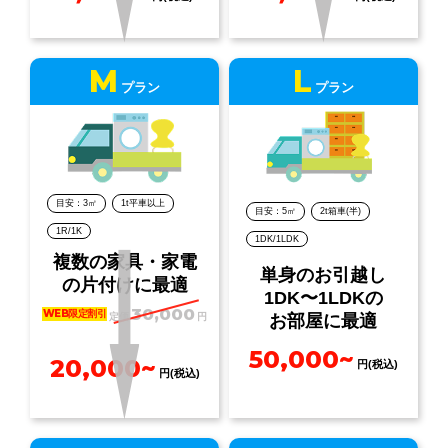
M
L
プラン
プラン
目安：3㎡
1t平車以上
目安：5㎡
2t箱車(半)
1R/1K
1DK/1LDK
複数の家具・家電
単身のお引越し
の片付けに最適
1DK〜1LDKの
30,000
WEB限定割引
定価
円
お部屋に最適
50,000~
20,000~
円(税込)
円(税込)