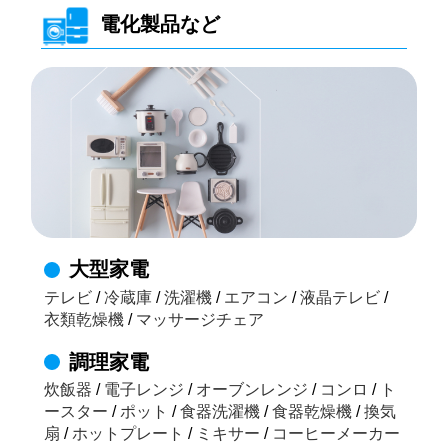
電化製品など
大型家電
テレビ
/
冷蔵庫
/
洗濯機
/
エアコン
/
液晶テレビ
/
衣類乾燥機
/
マッサージチェア
調理家電
炊飯器
/
電子レンジ
/
オーブンレンジ
/
コンロ
/
ト
ースター
/
ポット
/
食器洗濯機
/
食器乾燥機
/
換気
扇
/
ホットプレート
/
ミキサー
/
コーヒーメーカー