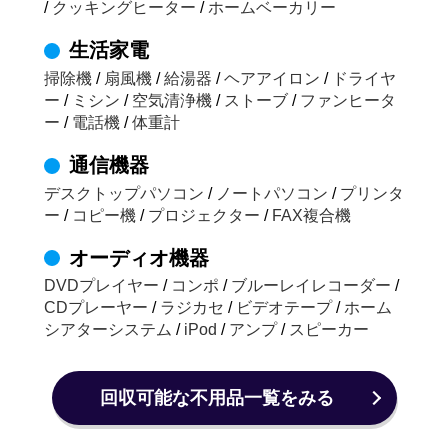
/
クッキングヒーター
/
ホームベーカリー
生活家電
掃除機
/
扇風機
/
給湯器
/
ヘアアイロン
/
ドライヤ
ー
/
ミシン
/
空気清浄機
/
ストーブ
/
ファンヒータ
ー
/
電話機
/
体重計
通信機器
デスクトップパソコン
/
ノートパソコン
/
プリンタ
ー
/
コピー機
/
プロジェクター
/
FAX複合機
オーディオ機器
DVDプレイヤー
/
コンポ
/
ブルーレイレコーダー
/
CDプレーヤー
/
ラジカセ
/
ビデオテープ
/
ホーム
シアターシステム
/
iPod
/
アンプ
/
スピーカー
回収可能な不用品一覧をみる