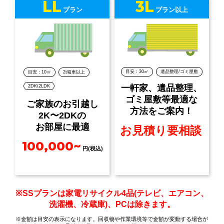
LL
3L
プラン
プラン以上
目安：30㎡
遺品整理/ゴミ屋敷
目安：10㎡
2t箱車以上
一軒家、遺品整理、
2DK/2LDK
ゴミ屋敷等最適な
ご家族のお引越し
方法をご案内！
2K〜2DKの
お部屋に最適
お見積り要相談
100,000~
円(税込)
※SSプランは家電リサイクル4品(テレビ、エアコン、
洗濯機、冷蔵庫)、PCは除きます。
※金額は目安の表示になります。回収物や作業環境等で金額が変動する場合が