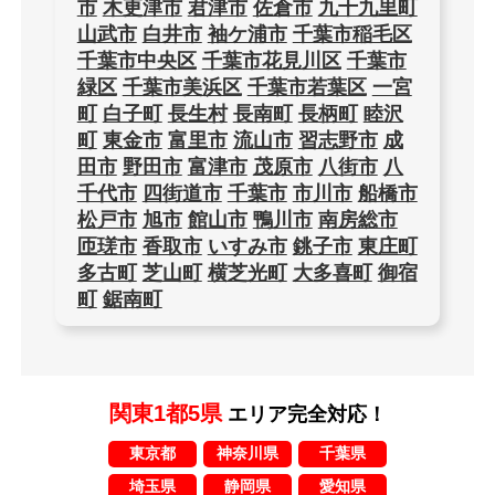
市
木更津市
君津市
佐倉市
九十九里町
山武市
白井市
袖ケ浦市
千葉市稲毛区
千葉市中央区
千葉市花見川区
千葉市
緑区
千葉市美浜区
千葉市若葉区
一宮
町
白子町
長生村
長南町
長柄町
睦沢
町
東金市
富里市
流山市
習志野市
成
田市
野田市
富津市
茂原市
八街市
八
千代市
四街道市
千葉市
市川市
船橋市
松戸市
旭市
館山市
鴨川市
南房総市
匝瑳市
香取市
いすみ市
銚子市
東庄町
多古町
芝山町
横芝光町
大多喜町
御宿
町
鋸南町
関東1都5県
エリア完全対応！
東京都
神奈川県
千葉県
埼玉県
静岡県
愛知県