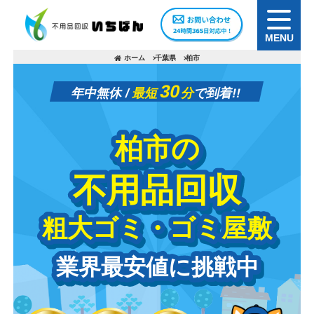
MENU
ホーム
千葉県
柏市
30
年中無休 /
最短
分
で到着!!
柏市の
柏市の
不用品回収
不用品回収
粗大ゴミ・ゴミ屋敷
粗大ゴミ・ゴミ屋敷
業界最安値に挑戦中
業界最安値に挑戦中