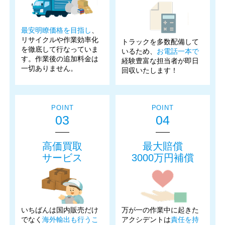
最安明瞭価格を目指し
、
リサイクルや作業効率化
トラックを多数配備して
を徹底して行なっていま
いるため、
お電話一本で
す。作業後の追加料金は
経験豊富な担当者が即日
一切ありません。
回収いたします！
POINT
POINT
03
04
高価買取
最大賠償
サービス
3000万円補償
いちばんは国内販売だけ
万が一の作業中に起きた
でなく
海外輸出も行うこ
アクシデントは
責任を持