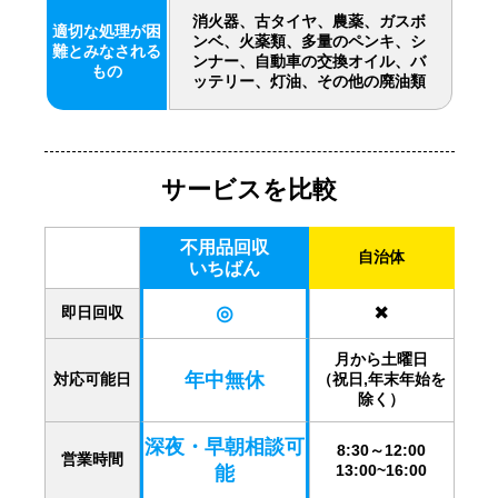
消火器、古タイヤ、農薬、ガスボ
適切な処理が困
ンベ、火薬類、多量のペンキ、シ
難とみなされる
ンナー、自動車の交換オイル、バ
もの
ッテリー、灯油、その他の廃油類
サービスを比較
不用品回収
自治体
いちばん
◎
✖️
即日回収
月から土曜日
年中無休
対応可能日
（祝日,年末年始を
除く）
深夜・早朝相談可
8:30～12:00
営業時間
13:00~16:00
能