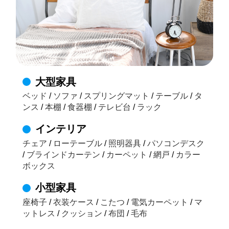
大型家具
ベッド
/
ソファ
/
スプリングマット
/
テーブル
/
タ
ンス
/
本棚
/
食器棚
/
テレビ台
/
ラック
インテリア
チェア
/
ローテーブル
/
照明器具
/
パソコンデスク
/
ブラインドカーテン
/
カーペット
/
網戸
/
カラー
ボックス
小型家具
座椅子
/
衣装ケース
/
こたつ
/
電気カーペット
/
マ
ットレス
/
クッション
/
布団
/
毛布