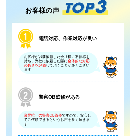
お客様の声
電話対応、作業対応が良い
お客様が以前依頼した会社様に不信感を
持ち、弊社に依頼した際に
全体的な対応
の良さを評価
して頂くことが多くござい
ます
警察OB監修がある
業界唯一の警察OB監修
ですので、安心し
てご依頼できるというお声を多く頂きま
す