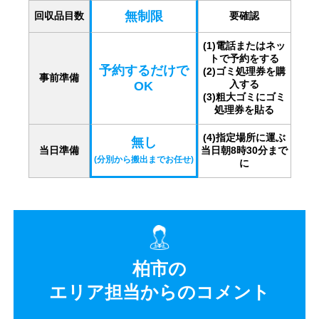
無制限
回収品目数
要確認
(1)電話またはネッ
トで予約をする
予約するだけで
(2)ゴミ処理券を購
事前準備
入する
OK
(3)粗大ゴミにゴミ
処理券を貼る
(4)指定場所に運ぶ
無し
当日準備
当日朝8時30分まで
(分別から搬出までお任せ)
に
柏市の
エリア担当からのコメント