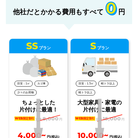
0
他社だとかかる費用もすべて
円
SS
S
プラン
プラン
目安：1㎡
カゴ車
目安：1.5㎡
軽トラ以上
少々のお荷物
軽トラ以上
ちょっとした
大型家具・家電の
片付けに最適！
片付けに最適
8,000
15,000
WEB限定割引
WEB限定割引
定価
円
定価
円
4,000~
10,000~
円(税込)
円(税込)