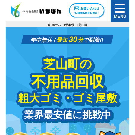
MENU
ホーム
千葉県
芝山町
30
年中無休 /
最短
分
で到着!!
芝山町の
芝山町の
不用品回収
不用品回収
粗大ゴミ・ゴミ屋敷
粗大ゴミ・ゴミ屋敷
業界最安値に挑戦中
業界最安値に挑戦中