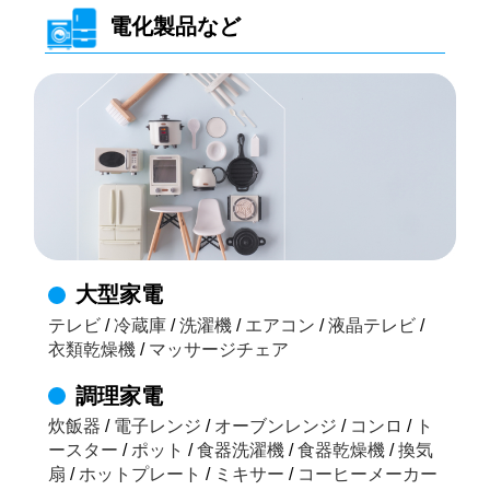
電化製品など
大型家電
テレビ
/
冷蔵庫
/
洗濯機
/
エアコン
/
液晶テレビ
/
衣類乾燥機
/
マッサージチェア
調理家電
炊飯器
/
電子レンジ
/
オーブンレンジ
/
コンロ
/
ト
ースター
/
ポット
/
食器洗濯機
/
食器乾燥機
/
換気
扇
/
ホットプレート
/
ミキサー
/
コーヒーメーカー