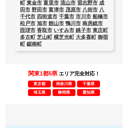
町
東金市
富里市
流山市
習志野市
成
田市
野田市
富津市
茂原市
八街市
八
千代市
四街道市
千葉市
市川市
船橋市
松戸市
旭市
館山市
鴨川市
南房総市
匝瑳市
香取市
いすみ市
銚子市
東庄町
多古町
芝山町
横芝光町
大多喜町
御宿
町
鋸南町
関東1都5県
エリア完全対応！
東京都
神奈川県
千葉県
埼玉県
静岡県
愛知県