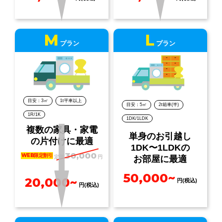
M
L
プラン
プラン
目安：3㎡
1t平車以上
目安：5㎡
2t箱車(半)
1R/1K
1DK/1LDK
複数の家具・家電
単身のお引越し
の片付けに最適
1DK〜1LDKの
30,000
WEB限定割引
定価
円
お部屋に最適
50,000~
20,000~
円(税込)
円(税込)