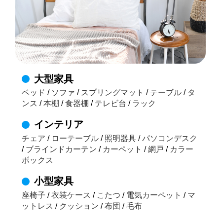
大型家具
ベッド
/
ソファ
/
スプリングマット
/
テーブル
/
タ
ンス
/
本棚
/
食器棚
/
テレビ台
/
ラック
インテリア
チェア
/
ローテーブル
/
照明器具
/
パソコンデスク
/
ブラインドカーテン
/
カーペット
/
網戸
/
カラー
ボックス
小型家具
座椅子
/
衣装ケース
/
こたつ
/
電気カーペット
/
マ
ットレス
/
クッション
/
布団
/
毛布