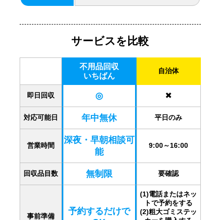
サービスを比較
不用品回収
自治体
いちばん
◎
✖️
即日回収
年中無休
対応可能日
平日のみ
深夜・早朝相談可
営業時間
9:00～16:00
能
無制限
回収品目数
要確認
(1)電話またはネッ
トで予約をする
予約するだけで
(2)粗大ゴミステッ
事前準備