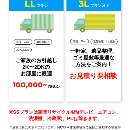
LL
3L
プラン
プラン以上
目安：30㎡
遺品整理/ゴミ屋敷
目安：10㎡
2t箱車以上
一軒家、遺品整理、
2DK/2LDK
ゴミ屋敷等最適な
ご家族のお引越し
方法をご案内！
2K〜2DKの
お部屋に最適
お見積り要相談
100,000~
円(税込)
※SSプランは家電リサイクル4品(テレビ、エアコン、
洗濯機、冷蔵庫)、PCは除きます。
※金額は目安の表示になります。回収物や作業環境等で金額が変動する場合が