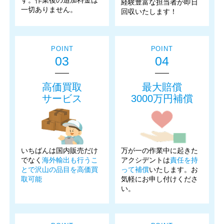
経験豊富な担当者が即日
一切ありません。
回収いたします！
POINT
POINT
03
04
高価買取
最大賠償
サービス
3000万円補償
いちばんは国内販売だけ
万が一の作業中に起きた
でなく
海外輸出も行うこ
アクシデントは
責任を持
とで沢山の品目を高価買
って補償
いたします。お
取可能
気軽にお申し付けくださ
い。