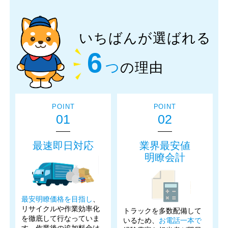
いちばんが選ばれる
6
つ
の理由
POINT
POINT
01
02
最速即日対応
業界最安値
明瞭会計
最安明瞭価格を目指し
、
リサイクルや作業効率化
トラックを多数配備して
を徹底して行なっていま
いるため、
お電話一本で
す。作業後の追加料金は