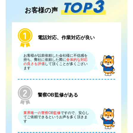
お客様の声
電話対応、作業対応が良い
お客様が以前依頼した会社様に不信感を
持ち、弊社に依頼した際に
全体的な対応
の良さを評価
して頂くことが多くござい
ます
警察OB監修がある
業界唯一の警察OB監修
ですので、安心し
てご依頼できるというお声を多く頂きま
す