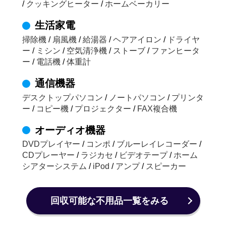
/
クッキングヒーター
/
ホームベーカリー
生活家電
掃除機
/
扇風機
/
給湯器
/
ヘアアイロン
/
ドライヤ
ー
/
ミシン
/
空気清浄機
/
ストーブ
/
ファンヒータ
ー
/
電話機
/
体重計
通信機器
デスクトップパソコン
/
ノートパソコン
/
プリンタ
ー
/
コピー機
/
プロジェクター
/
FAX複合機
オーディオ機器
DVDプレイヤー
/
コンポ
/
ブルーレイレコーダー
/
CDプレーヤー
/
ラジカセ
/
ビデオテープ
/
ホーム
シアターシステム
/
iPod
/
アンプ
/
スピーカー
回収可能な不用品一覧をみる