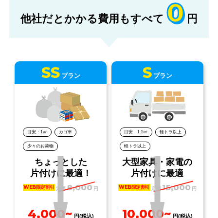
0
他社だとかかる費用もすべて
円
SS
S
プラン
プラン
目安：1㎡
カゴ車
目安：1.5㎡
軽トラ以上
少々のお荷物
軽トラ以上
ちょっとした
大型家具・家電の
片付けに最適！
片付けに最適
8,000
15,000
WEB限定割引
WEB限定割引
定価
円
定価
円
4,000~
10,000~
円(税込)
円(税込)