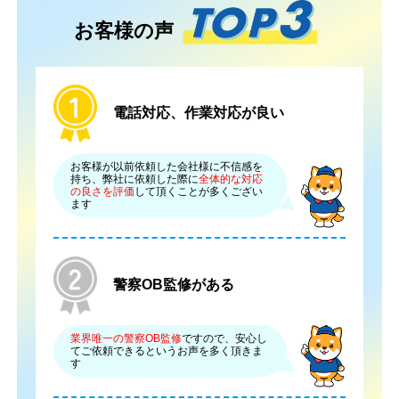
お客様の声
電話対応、作業対応が良い
お客様が以前依頼した会社様に不信感を
持ち、弊社に依頼した際に
全体的な対応
の良さを評価
して頂くことが多くござい
ます
警察OB監修がある
業界唯一の警察OB監修
ですので、安心し
てご依頼できるというお声を多く頂きま
す