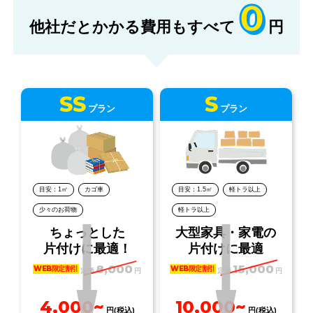
0
他社だとかかる費用もすべて
円
SS
S
プラン
プラン
目安：1㎡
カゴ車
目安：1.5㎡
軽トラ以上
少々のお荷物
軽トラ以上
ちょっとした
大型家具・家電の
片付けに最適！
片付けに最適
8,000
15,000
WEB限定割引
WEB限定割引
定価
円
定価
円
4,000~
10,000~
円(税込)
円(税込)