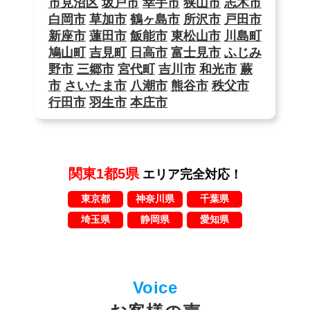
市見沼区
坂戸市
幸手市
狭山市
志木市
白岡市
草加市
鶴ヶ島市
所沢市
戸田市
新座市
蓮田市
飯能市
東松山市
川島町
鳩山町
吉見町
日高市
富士見市
ふじみ
野市
三郷市
宮代町
吉川市
和光市
蕨
市
さいたま市
八潮市
熊谷市
秩父市
行田市
羽生市
本庄市
関東1都5県
エリア完全対応！
東京都
神奈川県
千葉県
埼玉県
静岡県
愛知県