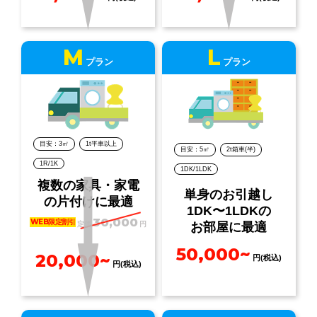
M
L
プラン
プラン
目安：3㎡
1t平車以上
目安：5㎡
2t箱車(半)
1R/1K
1DK/1LDK
複数の家具・家電
単身のお引越し
の片付けに最適
1DK〜1LDKの
30,000
WEB限定割引
定価
円
お部屋に最適
50,000~
20,000~
円(税込)
円(税込)