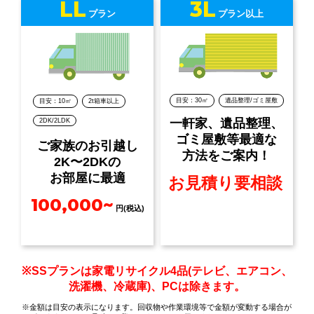
LL
3L
プラン
プラン以上
目安：30㎡
遺品整理/ゴミ屋敷
目安：10㎡
2t箱車以上
一軒家、遺品整理、
2DK/2LDK
ゴミ屋敷等最適な
ご家族のお引越し
方法をご案内！
2K〜2DKの
お部屋に最適
お見積り要相談
100,000~
円(税込)
※SSプランは家電リサイクル4品(テレビ、エアコン、
洗濯機、冷蔵庫)、PCは除きます。
※金額は目安の表示になります。回収物や作業環境等で金額が変動する場合が