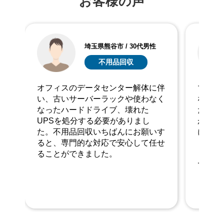
お客様の声
埼玉県熊谷市 / 30代女性
ゴミ屋敷片付け
伴
マンションの模様替えで、使わなく
家族が
く
なった大型テレビや古いラグ、壊れ
ドや使
たステレオシステムを処分する必要
おもち
がありました。不用品回収いちばん
た。不
す
にお願いすると、非常に迅速に対応
ると、
せ
してくれて、リビングがすっかり広
が快適
くなりました。新しい装飾が楽しみ
新しい
です。
ました