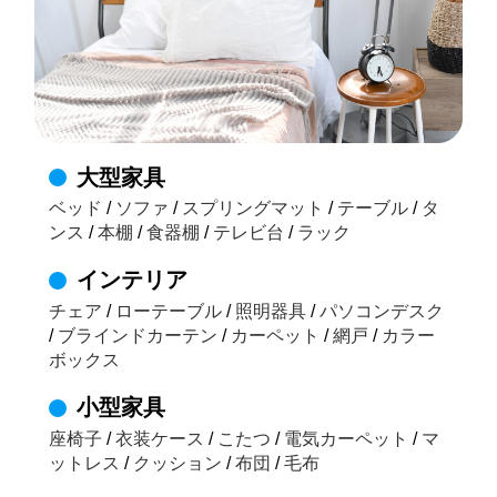
大型家具
ベッド
/
ソファ
/
スプリングマット
/
テーブル
/
タ
ンス
/
本棚
/
食器棚
/
テレビ台
/
ラック
インテリア
チェア
/
ローテーブル
/
照明器具
/
パソコンデスク
/
ブラインドカーテン
/
カーペット
/
網戸
/
カラー
ボックス
小型家具
座椅子
/
衣装ケース
/
こたつ
/
電気カーペット
/
マ
ットレス
/
クッション
/
布団
/
毛布