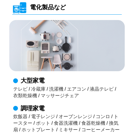
電化製品など
大型家電
テレビ
/
冷蔵庫
/
洗濯機
/
エアコン
/
液晶テレビ
/
衣類乾燥機
/
マッサージチェア
調理家電
炊飯器
/
電子レンジ
/
オーブンレンジ
/
コンロ
/
ト
ースター
/
ポット
/
食器洗濯機
/
食器乾燥機
/
換気
扇
/
ホットプレート
/
ミキサー
/
コーヒーメーカー