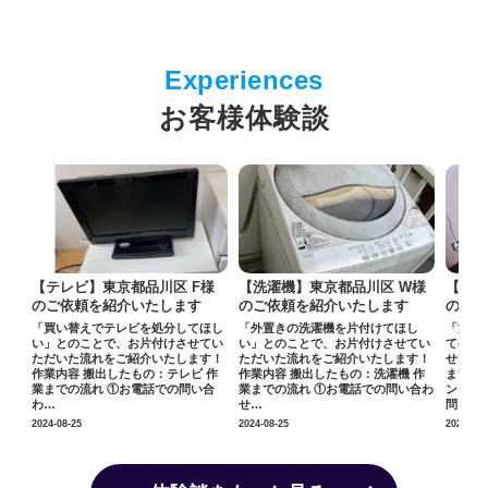
お客様体験談
様
【洗濯機】東京都品川区 W様
【タンス】東京都品川区 K様
【冷
のご依頼を紹介いたします
のご依頼を紹介いたします
のご
ほし
「外置きの洗濯機を片付けてほし
「施設で使っていた不用品を片付け
「自分
てい
い」とのことで、お片付けさせてい
てほしい」とのことで、お片付けさ
がいら
す！
ただいた流れをご紹介いたします！
せていただいた流れをご紹介いたし
とのこ
 作
作業内容 搬出したもの：洗濯機 作
ます！ 作業内容 搬出したもの：タ
いた流
合
業までの流れ ①お電話での問い合わ
ンス 作業までの流れ ①お電話での
内容 
せ…
問…
での…
2024-08-25
2024-08-25
2024-08