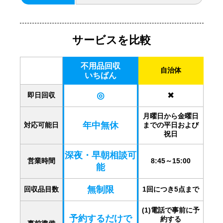
サービスを比較
不用品回収
自治体
いちばん
◎
✖️
即日回収
月曜日から金曜日
年中無休
対応可能日
までの平日および
祝日
深夜・早朝相談可
営業時間
8:45～15:00
能
無制限
回収品目数
1回につき5点まで
(1)電話で事前に予
予約するだけで
約する