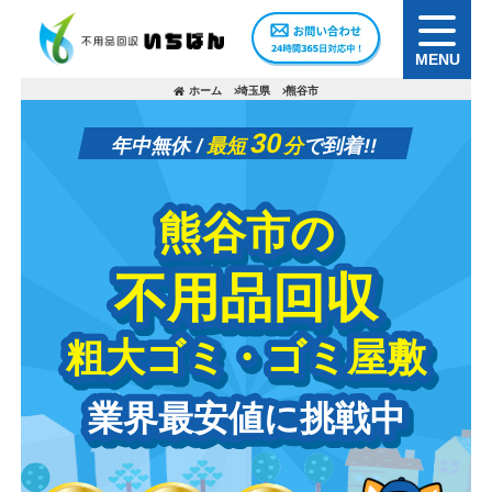
MENU
ホーム
埼玉県
熊谷市
30
年中無休 /
最短
分
で到着!!
熊谷市の
熊谷市の
不用品回収
不用品回収
粗大ゴミ・ゴミ屋敷
粗大ゴミ・ゴミ屋敷
業界最安値に挑戦中
業界最安値に挑戦中