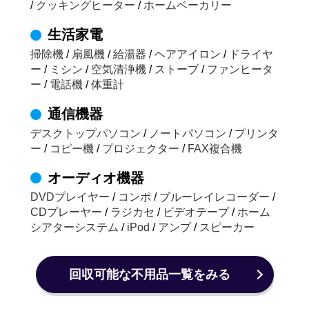
/
クッキングヒーター
/
ホームベーカリー
生活家電
掃除機
/
扇風機
/
給湯器
/
ヘアアイロン
/
ドライヤ
ー
/
ミシン
/
空気清浄機
/
ストーブ
/
ファンヒータ
ー
/
電話機
/
体重計
通信機器
デスクトップパソコン
/
ノートパソコン
/
プリンタ
ー
/
コピー機
/
プロジェクター
/
FAX複合機
オーディオ機器
DVDプレイヤー
/
コンポ
/
ブルーレイレコーダー
/
CDプレーヤー
/
ラジカセ
/
ビデオテープ
/
ホーム
シアターシステム
/
iPod
/
アンプ
/
スピーカー
回収可能な不用品一覧をみる