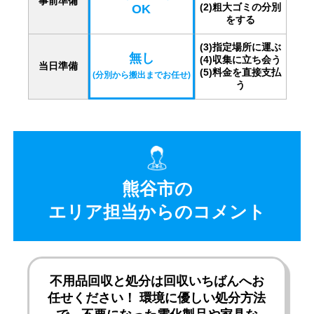
事前準備
(2)粗大ゴミの分別
OK
をする
(3)指定場所に運ぶ
無し
(4)収集に立ち会う
当日準備
(5)料金を直接支払
(分別から搬出までお任せ)
う
熊谷市の
エリア担当からのコメント
不用品回収と処分は回収いちばんへお
任せください！ 環境に優しい処分方法