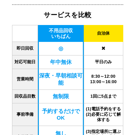
サービスを比較
不用品回収
自治体
いちばん
◎
✖️
即日回収
年中無休
対応可能日
平日のみ
深夜・早朝相談可
8:30～12:00
営業時間
13:00～16:00
能
無制限
回収品目数
1回に5点まで
(1)電話予約をする
予約するだけで
事前準備
(2)必要に応じて解
OK
体する
(3)指定場所に運ぶ
無し