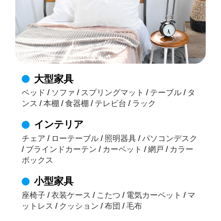
大型家具
ベッド
/
ソファ
/
スプリングマット
/
テーブル
/
タ
ンス
/
本棚
/
食器棚
/
テレビ台
/
ラック
インテリア
チェア
/
ローテーブル
/
照明器具
/
パソコンデスク
/
ブラインドカーテン
/
カーペット
/
網戸
/
カラー
ボックス
小型家具
座椅子
/
衣装ケース
/
こたつ
/
電気カーペット
/
マ
ットレス
/
クッション
/
布団
/
毛布