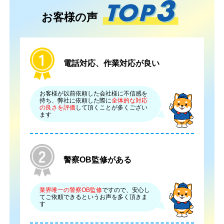
お客様の声
電話対応、作業対応が良い
お客様が以前依頼した会社様に不信感を
持ち、弊社に依頼した際に
全体的な対応
の良さを評価
して頂くことが多くござい
ます
警察OB監修がある
業界唯一の警察OB監修
ですので、安心し
てご依頼できるというお声を多く頂きま
す