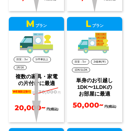
M
L
プラン
プラン
目安：3㎡
1t平車以上
目安：5㎡
2t箱車(半)
1R/1K
1DK/1LDK
複数の家具・家電
単身のお引越し
の片付けに最適
1DK〜1LDKの
30,000
WEB限定割引
定価
円
お部屋に最適
50,000~
20,000~
円(税込)
円(税込)