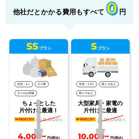
0
他社だとかかる費用もすべて
円
SS
S
プラン
プラン
目安：1㎡
カゴ車
目安：1.5㎡
軽トラ以上
少々のお荷物
軽トラ以上
ちょっとした
大型家具・家電の
片付けに最適！
片付けに最適
8,000
15,000
WEB限定割引
WEB限定割引
定価
円
定価
円
4,000~
10,000~
円(税込)
円(税込)