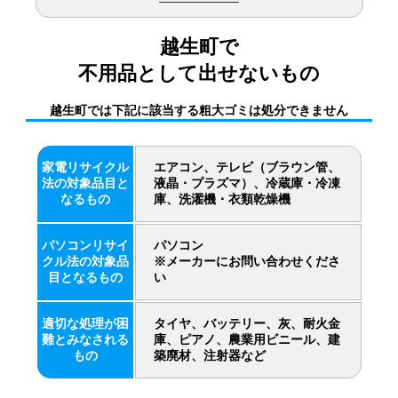
越生町で
不用品として出せないもの
越生町では下記に該当する粗大ゴミは処分できません
家電リサイクル
エアコン、テレビ（ブラウン管、
法の対象品目と
液晶・プラズマ）、冷蔵庫・冷凍
なるもの
庫、洗濯機・衣類乾燥機
パソコンリサイ
パソコン
クル法の対象品
※メーカーにお問い合わせくださ
目となるもの
い
適切な処理が困
タイヤ、バッテリー、灰、耐火金
難とみなされる
庫、ピアノ、農業用ビニール、建
もの
築廃材、注射器など