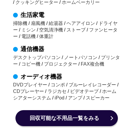
/
クッキングヒーター
/
ホームベーカリー
生活家電
掃除機
/
扇風機
/
給湯器
/
ヘアアイロン
/
ドライヤ
ー
/
ミシン
/
空気清浄機
/
ストーブ
/
ファンヒータ
ー
/
電話機
/
体重計
通信機器
デスクトップパソコン
/
ノートパソコン
/
プリンタ
ー
/
コピー機
/
プロジェクター
/
FAX複合機
オーディオ機器
DVDプレイヤー
/
コンポ
/
ブルーレイレコーダー
/
CDプレーヤー
/
ラジカセ
/
ビデオテープ
/
ホーム
シアターシステム
/
iPod
/
アンプ
/
スピーカー
回収可能な不用品一覧をみる