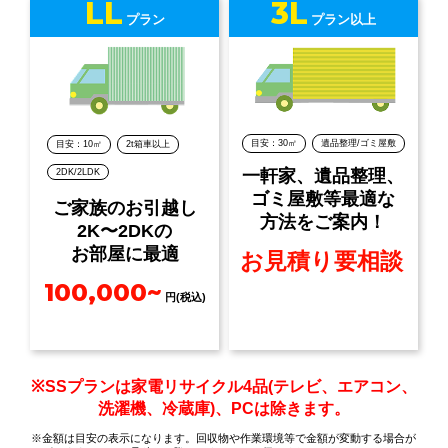
LL
3L
プラン
プラン以上
目安：30㎡
遺品整理/ゴミ屋敷
目安：10㎡
2t箱車以上
一軒家、遺品整理、
2DK/2LDK
ゴミ屋敷等最適な
ご家族のお引越し
方法をご案内！
2K〜2DKの
お部屋に最適
お見積り要相談
100,000~
円(税込)
※SSプランは家電リサイクル4品(テレビ、エアコン、
洗濯機、冷蔵庫)、PCは除きます。
※金額は目安の表示になります。回収物や作業環境等で金額が変動する場合が