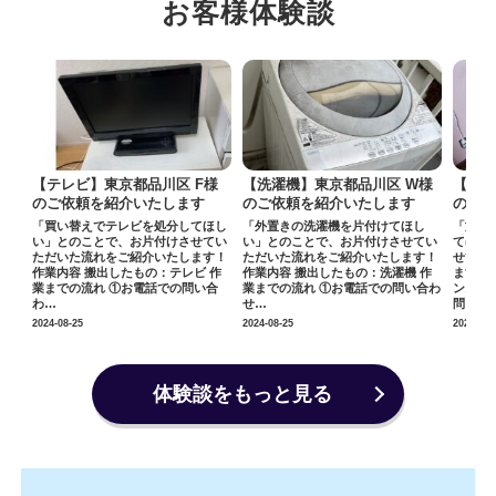
お客様体験談
S
【テレビ】東京都品川区 F様
【洗濯機】東京都品川区 W様
【タン
す
のご依頼を紹介いたします
のご依頼を紹介いたします
のご
ほし
「買い替えでテレビを処分してほし
「外置きの洗濯機を片付けてほし
「施設
てい
い」とのことで、お片付けさせてい
い」とのことで、お片付けさせてい
てほし
す！
ただいた流れをご紹介いたします！
ただいた流れをご紹介いたします！
せてい
ー
作業内容 搬出したもの：テレビ 作
作業内容 搬出したもの：洗濯機 作
ます！
い
業までの流れ ①お電話での問い合
業までの流れ ①お電話での問い合わ
ンス 
わ…
せ…
問…
2024-08-25
2024-08-25
2024-08-
体験談をもっと見る