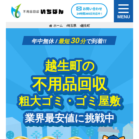
MENU
ホーム
埼玉県
越生町
30
年中無休 /
最短
分
で到着!!
越生町の
越生町の
不用品回収
不用品回収
粗大ゴミ・ゴミ屋敷
粗大ゴミ・ゴミ屋敷
業界最安値に挑戦中
業界最安値に挑戦中