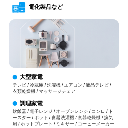
電化製品など
大型家電
テレビ
/
冷蔵庫
/
洗濯機
/
エアコン
/
液晶テレビ
/
衣類乾燥機
/
マッサージチェア
調理家電
炊飯器
/
電子レンジ
/
オーブンレンジ
/
コンロ
/
ト
ースター
/
ポット
/
食器洗濯機
/
食器乾燥機
/
換気
扇
/
ホットプレート
/
ミキサー
/
コーヒーメーカー