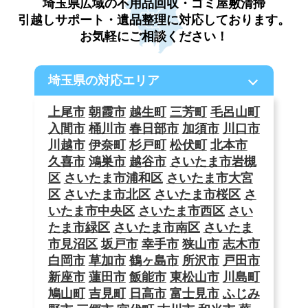
埼玉県広域の不用品回収・ゴミ屋敷清掃
引越しサポート・遺品整理に対応しております。
お気軽にご相談ください！
埼玉県の対応エリア
上尾市
朝霞市
越生町
三芳町
毛呂山町
入間市
桶川市
春日部市
加須市
川口市
川越市
伊奈町
杉戸町
松伏町
北本市
久喜市
鴻巣市
越谷市
さいたま市岩槻
区
さいたま市浦和区
さいたま市大宮
区
さいたま市北区
さいたま市桜区
さ
いたま市中央区
さいたま市西区
さい
たま市緑区
さいたま市南区
さいたま
市見沼区
坂戸市
幸手市
狭山市
志木市
白岡市
草加市
鶴ヶ島市
所沢市
戸田市
新座市
蓮田市
飯能市
東松山市
川島町
鳩山町
吉見町
日高市
富士見市
ふじみ