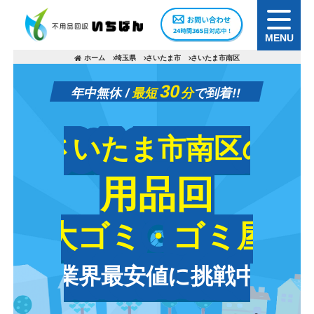
MENU
ホーム
埼玉県
さいたま市
さいたま市南区
30
年中無休 /
最短
分
で到着!!
さいたま市南区の
さいたま市南区の
不用品回収
不用品回収
粗大ゴミ・ゴミ屋敷
粗大ゴミ・ゴミ屋敷
業界最安値に挑戦中
業界最安値に挑戦中