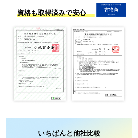
古物商許可番号：第451450019940号
古物商
資格も取得済みで安心
株式会社FIT
いちばんと他社比較