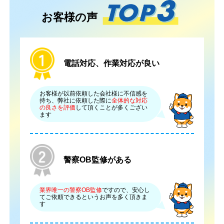
お客様の声
電話対応、作業対応が良い
お客様が以前依頼した会社様に不信感を
持ち、弊社に依頼した際に
全体的な対応
の良さを評価
して頂くことが多くござい
ます
警察OB監修がある
業界唯一の警察OB監修
ですので、安心し
てご依頼できるというお声を多く頂きま
す