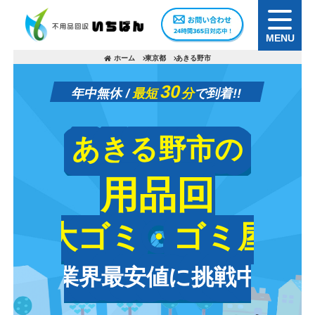
MENU
ホーム
東京都
あきる野市
30
年中無休 /
最短
分
で到着!!
あきる野市の
あきる野市の
不用品回収
不用品回収
粗大ゴミ・ゴミ屋敷
粗大ゴミ・ゴミ屋敷
業界最安値に挑戦中
業界最安値に挑戦中