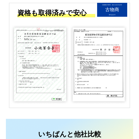
古物商許可番号：第451450019940号
古物商
資格も取得済みで安心
株式会社FIT
いちばんと他社比較