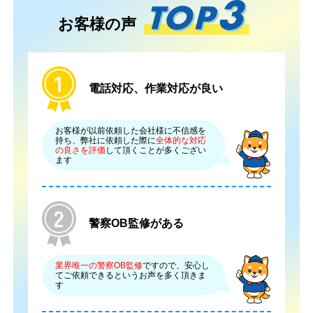
お客様の声
電話対応、作業対応が良い
お客様が以前依頼した会社様に不信感を
持ち、弊社に依頼した際に
全体的な対応
の良さを評価
して頂くことが多くござい
ます
警察OB監修がある
業界唯一の警察OB監修
ですので、安心し
てご依頼できるというお声を多く頂きま
す