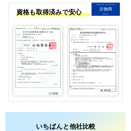
古物商許可番号：第451450019940号
古物商
資格も取得済みで安心
株式会社FIT
いちばんと他社比較