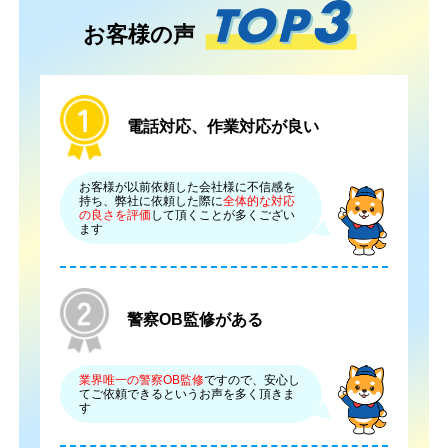
お客様の声
電話対応、作業対応が良い
お客様が以前依頼した会社様に不信感を
持ち、弊社に依頼した際に
全体的な対応
の良さを評価
して頂くことが多くござい
ます
警察OB監修がある
業界唯一の警察OB監修
ですので、安心し
てご依頼できるというお声を多く頂きま
す