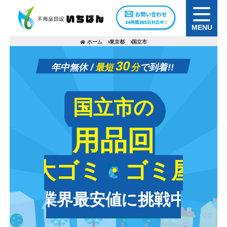
MENU
ホーム
東京都
国立市
30
年中無休 /
最短
分
で到着!!
国立市の
国立市の
不用品回収
不用品回収
粗大ゴミ・ゴミ屋敷
粗大ゴミ・ゴミ屋敷
業界最安値に挑戦中
業界最安値に挑戦中