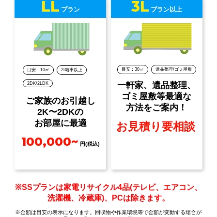
LL
3L
プラン
プラン以上
目安：30㎡
遺品整理/ゴミ屋敷
目安：10㎡
2t箱車以上
一軒家、遺品整理、
2DK/2LDK
ゴミ屋敷等最適な
ご家族のお引越し
方法をご案内！
2K〜2DKの
お部屋に最適
お見積り要相談
100,000~
円(税込)
※SSプランは家電リサイクル4品(テレビ、エアコン、
洗濯機、冷蔵庫)、PCは除きます。
※金額は目安の表示になります。回収物や作業環境等で金額が変動する場合が