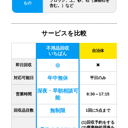
ブロック、土、砂、石（漬物石を
もの
含む。）など
サービスを比較
不用品回収
自治体
いちばん
◎
✖️
即日回収
年中無休
対応可能日
平日のみ
深夜・早朝相談可
営業時間
8:30～17:15
能
無制限
回収品目数
1回に5点まで
(1)回収予約をする
(2)廃棄物処理券を