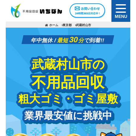
MENU
ホーム
東京都
武蔵村山市
30
年中無休 /
最短
分
で到着!!
武蔵村山市の
武蔵村山市の
不用品回収
不用品回収
粗大ゴミ・ゴミ屋敷
粗大ゴミ・ゴミ屋敷
業界最安値に挑戦中
業界最安値に挑戦中