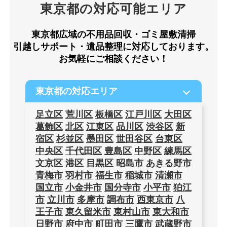
東京都の対応可能エリア
東京都広域の不用品回収・ゴミ屋敷清掃
引越しサポート・遺品整理に対応しております。
お気軽にご相談ください！
東京都の対応エリア
足立区
荒川区
板橋区
江戸川区
大田区
葛飾区
北区
江東区
品川区
渋谷区
新
宿区
杉並区
墨田区
世田谷区
台東区
中央区
千代田区
豊島区
中野区
練馬区
文京区
港区
目黒区
昭島市
あきる野市
青梅市
羽村市
福生市
稲城市
清瀬市
国立市
小金井市
国分寺市
小平市
狛江
市
立川市
多摩市
調布市
西東京市
八
王子市
東久留米市
東村山市
東大和市
日野市
府中市
町田市
三鷹市
武蔵野市