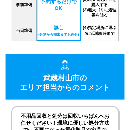
予約するだけで
事前準備
購入する
OK
(3)粗大ゴミに処理
券を貼る
無し
(4)指定場所に運ぶ
当日準備
※当日朝8時まで
(分別から搬出までお任せ)
武蔵村山市の
エリア担当からのコメント
不用品回収と処分は回収いちばんへお
任せください！環境に優しい処分方法