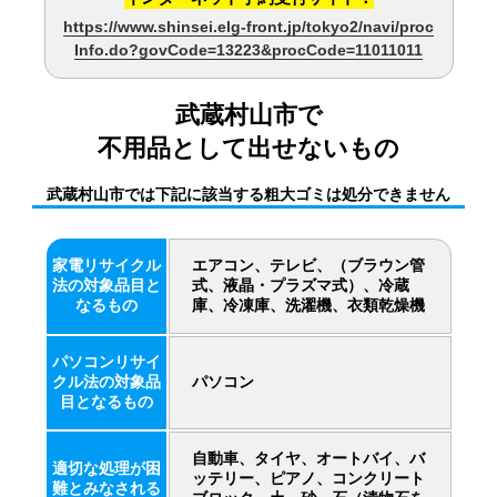
https://www.shinsei.elg-front.jp/tokyo2/navi/proc
Info.do?govCode=13223&procCode=11011011
武蔵村山市で
不用品として出せないもの
武蔵村山市では下記に該当する粗大ゴミは処分できません
家電リサイクル
エアコン、テレビ、（ブラウン管
法の対象品目と
式、液晶・プラズマ式）、冷蔵
なるもの
庫、冷凍庫、洗濯機、衣類乾燥機
パソコンリサイ
クル法の対象品
パソコン
目となるもの
自動車、タイヤ、オートバイ、バ
適切な処理が困
ッテリー、ピアノ、コンクリート
難とみなされる