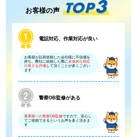
お客様の声
電話対応、作業対応が良い
お客様が以前依頼した会社様に不信感を
持ち、弊社に依頼した際に
全体的な対応
の良さを評価
して頂くことが多くござい
ます
警察OB監修がある
業界唯一の警察OB監修
ですので、安心し
てご依頼できるというお声を多く頂きま
す