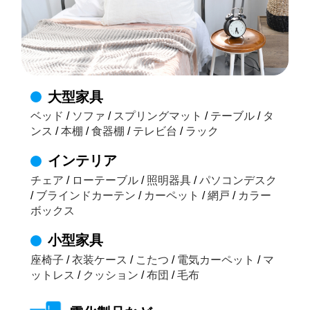
大型家具
ベッド
/
ソファ
/
スプリングマット
/
テーブル
/
タ
ンス
/
本棚
/
食器棚
/
テレビ台
/
ラック
インテリア
チェア
/
ローテーブル
/
照明器具
/
パソコンデスク
/
ブラインドカーテン
/
カーペット
/
網戸
/
カラー
ボックス
小型家具
座椅子
/
衣装ケース
/
こたつ
/
電気カーペット
/
マ
ットレス
/
クッション
/
布団
/
毛布