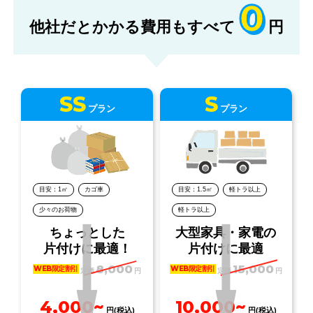
0
他社だとかかる費用もすべて
円
SS
S
プラン
プラン
目安：1㎡
カゴ車
目安：1.5㎡
軽トラ以上
少々のお荷物
軽トラ以上
ちょっとした
大型家具・家電の
片付けに最適！
片付けに最適
8,000
15,000
WEB限定割引
WEB限定割引
定価
円
定価
円
4,000~
10,000~
円(税込)
円(税込)