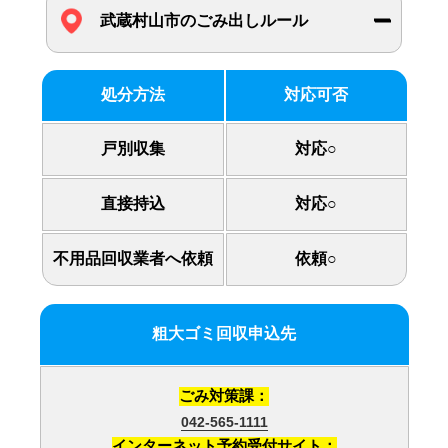
武蔵村山市のごみ出しルール
処分方法
対応可否
戸別収集
対応○
直接持込
対応○
不用品回収業者へ依頼
依頼○
粗大ゴミ回収申込先
ごみ対策課：
042-565-1111
インターネット予約受付サイト：