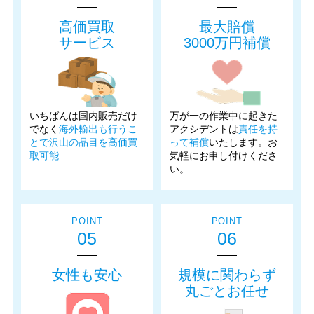
高価買取
最大賠償
サービス
3000万円補償
いちばんは国内販売だけ
万が一の作業中に起きた
でなく
海外輸出も行うこ
アクシデントは
責任を持
とで沢山の品目を高価買
って補償
いたします。お
取可能
気軽にお申し付けくださ
い。
POINT
POINT
05
06
女性も安心
規模に関わらず
丸ごとお任せ