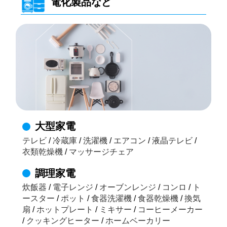
電化製品など
大型家電
テレビ
/
冷蔵庫
/
洗濯機
/
エアコン
/
液晶テレビ
/
衣類乾燥機
/
マッサージチェア
調理家電
炊飯器
/
電子レンジ
/
オーブンレンジ
/
コンロ
/
ト
ースター
/
ポット
/
食器洗濯機
/
食器乾燥機
/
換気
扇
/
ホットプレート
/
ミキサー
/
コーヒーメーカー
/
クッキングヒーター
/
ホームベーカリー