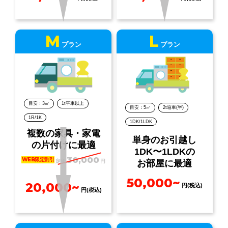
M
L
プラン
プラン
目安：3㎡
1t平車以上
目安：5㎡
2t箱車(半)
1R/1K
1DK/1LDK
複数の家具・家電
単身のお引越し
の片付けに最適
1DK〜1LDKの
30,000
WEB限定割引
定価
円
お部屋に最適
50,000~
20,000~
円(税込)
円(税込)